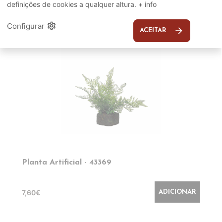
definições de cookies a qualquer altura.
+ info
EM DESTAQUE
settings
Configurar
arrow_forward
ACEITAR
Planta Artificial - 43369
7,60€
ADICIONAR