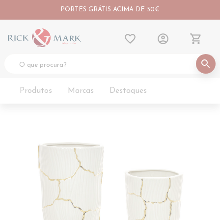
PORTES GRÁTIS ACIMA DE 50€
favorite_border
account_circle
shopping_cart
search
Produtos
Marcas
Destaques