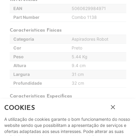
EAN
5060629984971
Part Number
Combo 1138
Características Físicas
Categoria
Aspiradores Robot
Cor
Preto
Peso
5.44 Kg
Altura
9.4 cm
Largura
31 cm
Profundidade
32 cm
Características Específicas
Capacidade do Depósito
0.45 L
close
COOKIES
Funções
A utilização de cookies garante o bom funcionamento do nosso
website sendo que possibilitam a apresentação de serviços e
Controlo através de App
Sim
ofertas adaptadas aos seus interesses. Pode alterar as suas
Programável
Sim