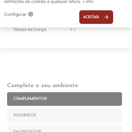
definições de cookies a qualquer altura.
+ info
Alimentação
settings
Configurar
arrow_forward
ACEITAR
Autonomia
110 Min
Tempo de Carga
4 h
Complete o seu ambiente
COMPLEMENTOS
SUGERIDOS
EM DESTAQUE