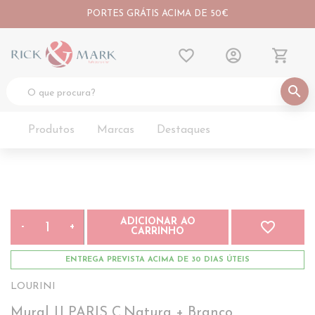
PORTES GRÁTIS ACIMA DE 50€
favorite_border
account_circle
shopping_cart
search
Produtos
Marcas
Destaques
ADICIONAR AO
favorite_border
-
+
CARRINHO
ENTREGA PREVISTA ACIMA DE 30 DIAS ÚTEIS
LOURINI
Mural JJ PARIS C.Natura + Branco