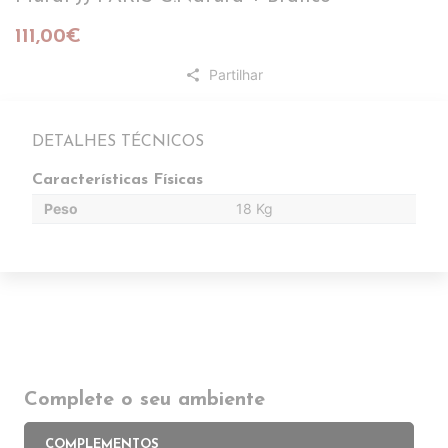
111,00€
Partilhar
share
DETALHES TÉCNICOS
Características Físicas
Peso
18 Kg
Complete o seu ambiente
COMPLEMENTOS