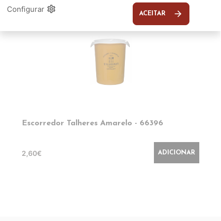
settings
Configurar
arrow_forward
ACEITAR
Escorredor Talheres Amarelo - 66396
2,60€
ADICIONAR