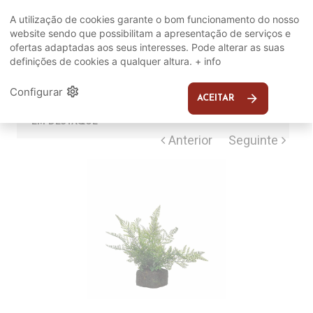
Complete o seu ambiente
A utilização de cookies garante o bom funcionamento do nosso
website sendo que possibilitam a apresentação de serviços e
COMPLEMENTOS
ofertas adaptadas aos seus interesses. Pode alterar as suas
definições de cookies a qualquer altura.
+ info
SUGERIDOS
settings
Configurar
arrow_forward
ACEITAR
EM DESTAQUE