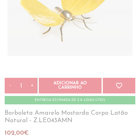
ADICIONAR AO
favorite_border
-
+
CARRINHO
ENTREGA ESTIMADA DE 2 A 4 DIAS ÚTEIS
Borboleta Amarelo Mostarda Corpo Latão
Natural - Z.LE043AMN
102,00€