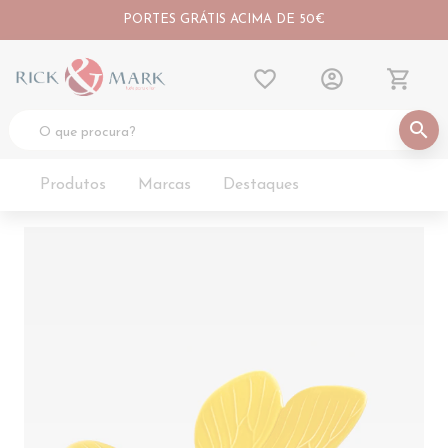
PORTES GRÁTIS ACIMA DE 50€
favorite_border
account_circle
shopping_cart
search
Produtos
Marcas
Destaques