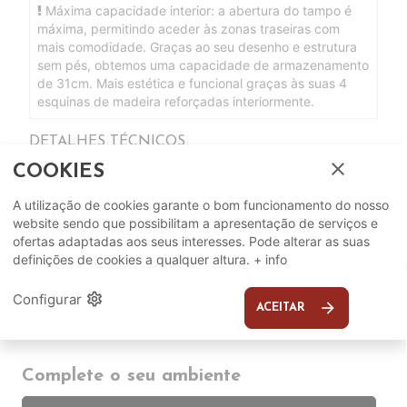
Máxima capacidade interior: a abertura do tampo é
máxima, permitindo aceder às zonas traseiras com
mais comodidade. Graças ao seu desenho e estrutura
sem pés, obtemos uma capacidade de armazenamento
de 31cm. Mais estética e funcional graças às suas 4
esquinas de madeira reforçadas interiormente.
DETALHES TÉCNICOS
close
COOKIES
Características Físicas
Medidas Colchão
200 x 105 cm
A utilização de cookies garante o bom funcionamento do nosso
website sendo que possibilitam a apresentação de serviços e
ofertas adaptadas aos seus interesses. Pode alterar as suas
definições de cookies a qualquer altura.
+ info
settings
Configurar
arrow_forward
ACEITAR
Complete o seu ambiente