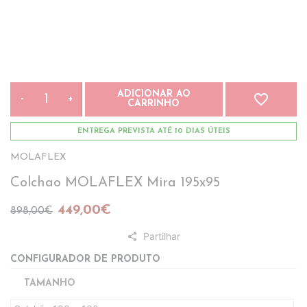
* Campanha válida de 04.07.2026 até 31.08.2026
ADICIONAR AO
favorite_border
-
+
CARRINHO
ENTREGA PREVISTA ATÉ 10 DIAS ÚTEIS
MOLAFLEX
Colchao MOLAFLEX Mira 195x95
449,00€
898,00€
Partilhar
share
CONFIGURADOR DE PRODUTO
TAMANHO