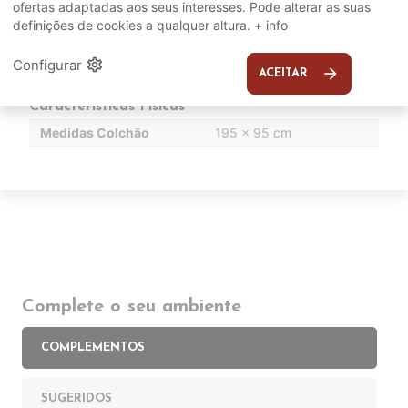
ofertas adaptadas aos seus interesses. Pode alterar as suas
DETALHES TÉCNICOS
definições de cookies a qualquer altura.
+ info
Referências
settings
Configurar
Modelo
Mira
arrow_forward
ACEITAR
Características Físicas
Medidas Colchão
195 x 95 cm
Complete o seu ambiente
COMPLEMENTOS
SUGERIDOS