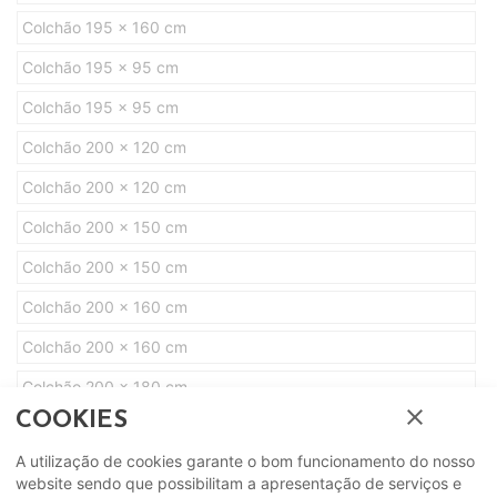
Colchão 195 x 160 cm
Colchão 195 x 95 cm
Colchão 195 x 95 cm
Colchão 200 x 120 cm
Colchão 200 x 120 cm
Colchão 200 x 150 cm
Colchão 200 x 150 cm
Colchão 200 x 160 cm
Colchão 200 x 160 cm
Colchão 200 x 180 cm
close
COOKIES
Colchão 200 x 180 cm
A utilização de cookies garante o bom funcionamento do nosso
website sendo que possibilitam a apresentação de serviços e