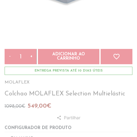
* Campanha válida de 04.07.2026 até 31.08.2026
ADICIONAR AO
favorite_border
-
+
CARRINHO
ENTREGA PREVISTA ATÉ 10 DIAS ÚTEIS
MOLAFLEX
Colchao MOLAFLEX Selection Multielástic
549,00€
1098,00€
Partilhar
share
CONFIGURADOR DE PRODUTO