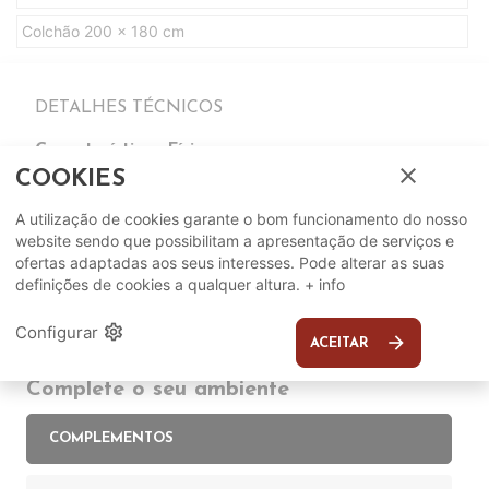
Colchão 200 x 180 cm
DETALHES TÉCNICOS
Características Físicas
close
COOKIES
Medidas Colchão
190 x 140 cm
A utilização de cookies garante o bom funcionamento do nosso
website sendo que possibilitam a apresentação de serviços e
ofertas adaptadas aos seus interesses. Pode alterar as suas
definições de cookies a qualquer altura.
+ info
settings
Configurar
arrow_forward
ACEITAR
Complete o seu ambiente
COMPLEMENTOS