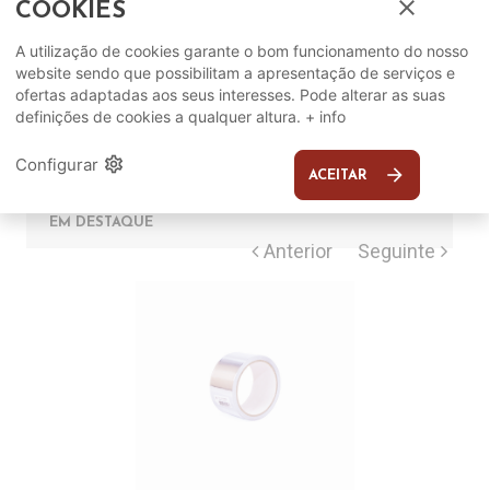
close
COOKIES
Complete o seu ambiente
A utilização de cookies garante o bom funcionamento do nosso
website sendo que possibilitam a apresentação de serviços e
ofertas adaptadas aos seus interesses. Pode alterar as suas
COMPLEMENTOS
definições de cookies a qualquer altura.
+ info
settings
Configurar
SUGERIDOS
arrow_forward
ACEITAR
EM DESTAQUE