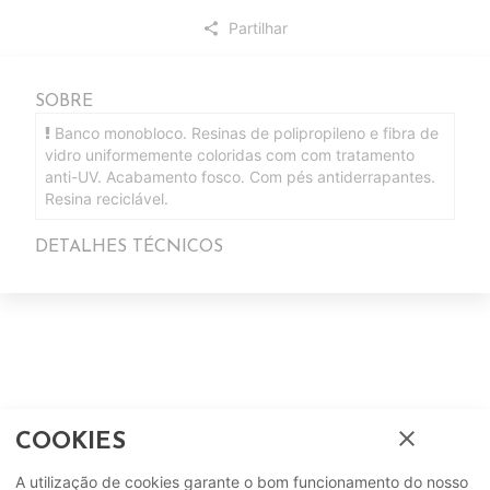
Partilhar
share
SOBRE
Banco monobloco. Resinas de polipropileno e fibra de
vidro uniformemente coloridas com com tratamento
anti-UV. Acabamento fosco. Com pés antiderrapantes.
Resina reciclável.
DETALHES TÉCNICOS
Complete o seu ambiente
close
COOKIES
A utilização de cookies garante o bom funcionamento do nosso
COMPLEMENTOS