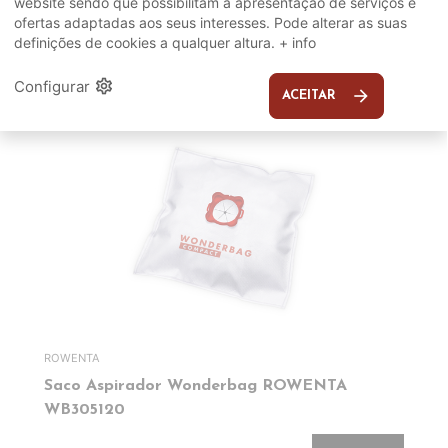
website sendo que possibilitam a apresentação de serviços e
SUGERIDOS
ofertas adaptadas aos seus interesses. Pode alterar as suas
definições de cookies a qualquer altura.
+ info
EM DESTAQUE
settings
Configurar
arrow_forward
ACEITAR
ROWENTA
Saco Aspirador Wonderbag ROWENTA
WB305120