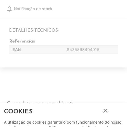
notifications
Notificação de stock
DETALHES TÉCNICOS
Referências
EAN
8435568404915
Complete o seu ambiente
close
COOKIES
COMPLEMENTOS
A utilização de cookies garante o bom funcionamento do nosso