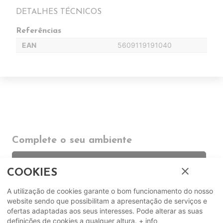
DETALHES TÉCNICOS
Referências
EAN
5609119191040
Complete o seu ambiente
COMPLEMENTOS
close
COOKIES
A utilização de cookies garante o bom funcionamento do nosso
SUGERIDOS
website sendo que possibilitam a apresentação de serviços e
ofertas adaptadas aos seus interesses. Pode alterar as suas
EM DESTAQUE
definições de cookies a qualquer altura.
+ info