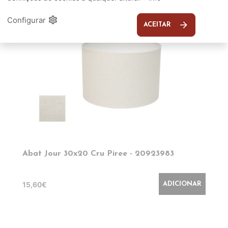
settings
Configurar
arrow_forward
ACEITAR
Abat Jour 30x20 Cru Piree - 20923983
15,60€
ADICIONAR