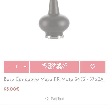
ADICIONAR AO
favorite_border
-
+
CARRINHO
Base Candeeiro Mesa PR Mate 34.53 - 376.3A
93,00€
Partilhar
share