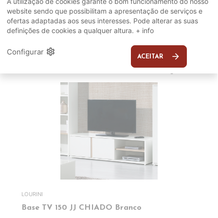
A utilização de cookies garante o bom funcionamento do nosso
COMPLEMENTOS
website sendo que possibilitam a apresentação de serviços e
ofertas adaptadas aos seus interesses. Pode alterar as suas
SUGERIDOS
definições de cookies a qualquer altura.
+ info
settings
Configurar
arrow_forward
EM DESTAQUE
ACEITAR
LOURINI
Base TV 150 JJ CHIADO Branco