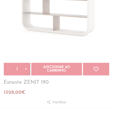
ADICIONAR AO
favorite_border
-
+
CARRINHO
Estante ZENIT 190
1328,00€
Partilhar
share