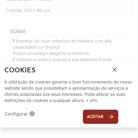
Colchão 200 x 90 cm
SOBRE
Sommier de base rebatível de madeira com alta
capacidade cor Branca
Possui um design elegante e moderno
É cómodo e prático graças à sua abertura frontal
close
COOKIES
DETALHES TÉCNICOS
A utilização de cookies garante o bom funcionamento do nosso
Características Físicas
website sendo que possibilitam a apresentação de serviços e
Medidas Colchão
200 x 140 cm
ofertas adaptadas aos seus interesses. Pode alterar as suas
definições de cookies a qualquer altura.
+ info
settings
Configurar
arrow_forward
ACEITAR