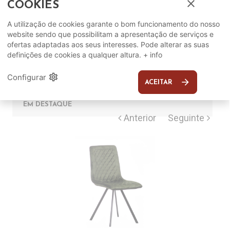
close
COOKIES
Complete o seu ambiente
A utilização de cookies garante o bom funcionamento do nosso
website sendo que possibilitam a apresentação de serviços e
ofertas adaptadas aos seus interesses. Pode alterar as suas
COMPLEMENTOS
definições de cookies a qualquer altura.
+ info
settings
Configurar
SUGERIDOS
arrow_forward
ACEITAR
EM DESTAQUE