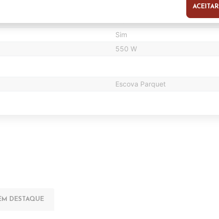
Não Aplicável
ACEITAR
s
4.5 L
Sim
550 W
Escova Parquet
EM DESTAQUE