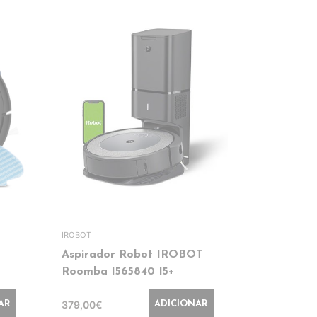
IROBOT
ROWENTA
Aspirador Robot IROBOT
Aspirador 
Roomba I565840 I5+
ROWENTA 
RH6751W
379,00€
AR
ADICIONAR