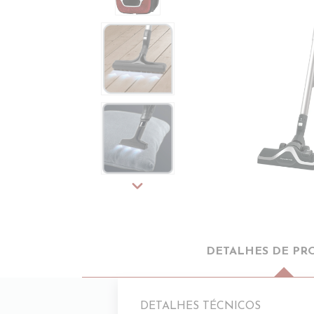
expand_more
DETALHES DE PR
DETALHES TÉCNICOS