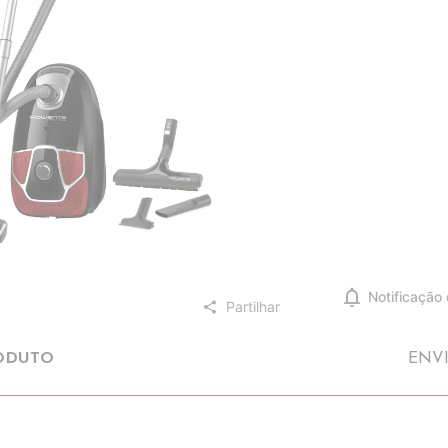
notifications
Notificação
Partilhar
share
ODUTO
ENV