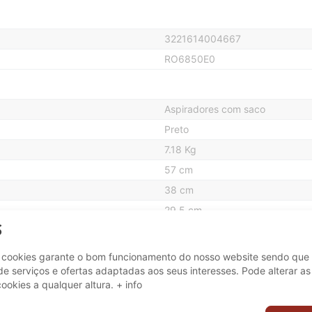
3221614004667
RO6850E0
Aspiradores com saco
Preto
7.18 Kg
57 cm
38 cm
29.5 cm
S
e cookies garante o bom funcionamento do nosso website sendo que 
Sim
e serviços e ofertas adaptadas aos seus interesses. Pode alterar as
11 m
cookies a qualquer altura.
+ info
Não