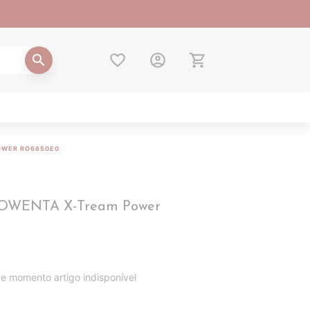
favorite_border
account_circle
shopping_cart
search
OWER RO6850E0
ROWENTA X-Tream Power
e momento artigo indisponível