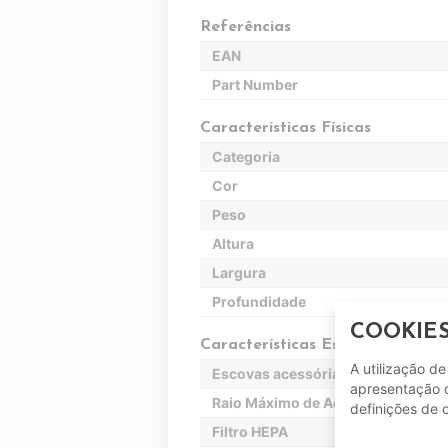
Referências
EAN
Part Number
Características Físicas
Categoria
Cor
Peso
Altura
Largura
Profundidade
COOKIE
Características Específicas
A utilização d
Escovas acessórias
apresentação d
Raio Máximo de Ação
definições de 
Filtro HEPA