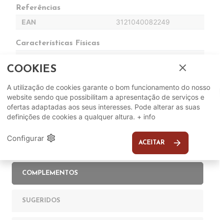
Referências
EAN
3121040082249
Características Físicas
Peso
2 Kg
close
COOKIES
A utilização de cookies garante o bom funcionamento do nosso
website sendo que possibilitam a apresentação de serviços e
ofertas adaptadas aos seus interesses. Pode alterar as suas
definições de cookies a qualquer altura.
+ info
settings
Configurar
arrow_forward
ACEITAR
Complete o seu ambiente
COMPLEMENTOS
SUGERIDOS