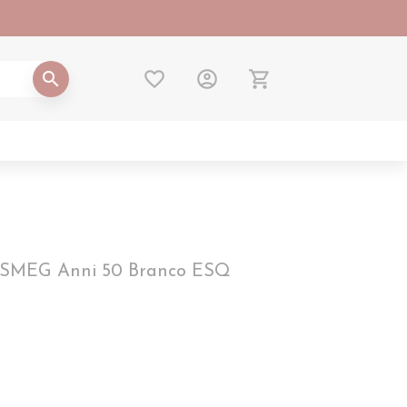
favorite_border
account_circle
shopping_cart
search
SMEG Anni 50 Branco ESQ
5