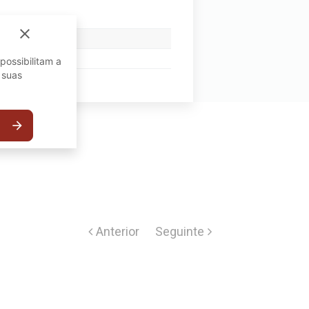
close
possibilitam a
 suas
arrow_forward