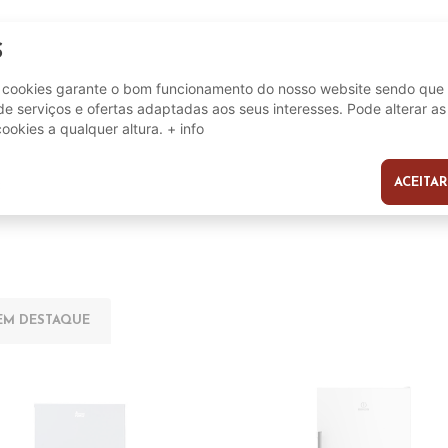
S
8017709298104
ANNI 50
e cookies garante o bom funcionamento do nosso website sendo que 
e serviços e ofertas adaptadas aos seus interesses. Pode alterar as
cookies a qualquer altura.
+ info
ACEITAR
s
EM DESTAQUE