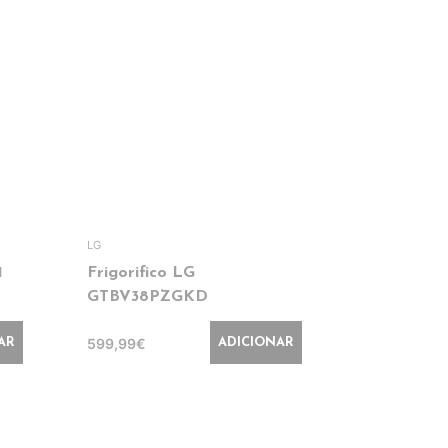
LG
HOTPOINT
1
Frigorifico LG
Frigorifi
GTBV38PZGKD
HPAD2 64
599,99€
699,99€
AR
ADICIONAR