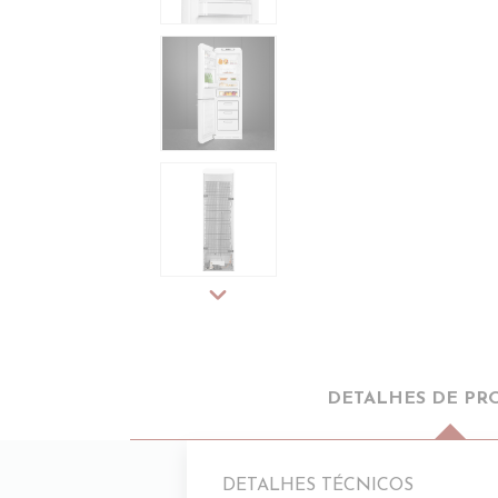
expand_more
DETALHES DE PR
DETALHES TÉCNICOS