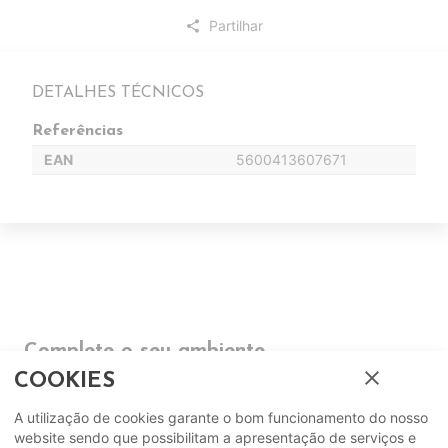
Partilhar
share
DETALHES TÉCNICOS
Referências
EAN
5600413607671
Complete o seu ambiente
close
COOKIES
COMPLEMENTOS
A utilização de cookies garante o bom funcionamento do nosso
website sendo que possibilitam a apresentação de serviços e