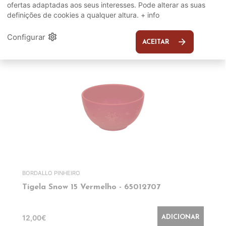
SUGERIDOS
ofertas adaptadas aos seus interesses. Pode alterar as suas
definições de cookies a qualquer altura.
+ info
EM DESTAQUE
settings
Configurar
arrow_forward
ACEITAR
BORDALLO PINHEIRO
Tigela Snow 15 Vermelho - 65012707
12,00€
ADICIONAR