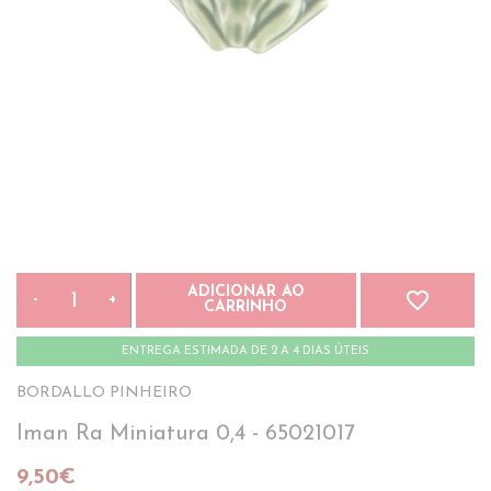
ADICIONAR AO
favorite_border
-
+
CARRINHO
ENTREGA ESTIMADA DE 2 A 4 DIAS ÚTEIS
BORDALLO PINHEIRO
Iman Ra Miniatura 0,4 - 65021017
9,50€