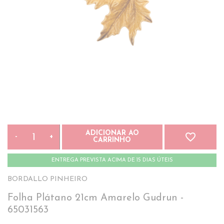
ADICIONAR AO
favorite_border
-
+
CARRINHO
ENTREGA PREVISTA ACIMA DE 15 DIAS ÚTEIS
BORDALLO PINHEIRO
Folha Plátano 21cm Amarelo Gudrun -
65031563