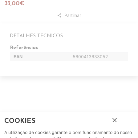
33,00€
Partilhar
share
DETALHES TÉCNICOS
Referências
EAN
5600413633052
Complete o seu ambiente
close
COOKIES
COMPLEMENTOS
A utilização de cookies garante o bom funcionamento do nosso