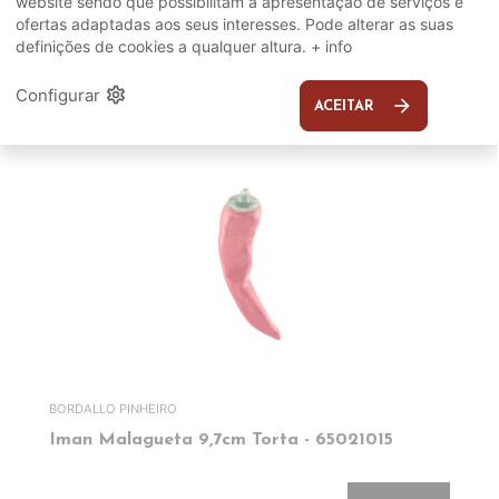
website sendo que possibilitam a apresentação de serviços e
ofertas adaptadas aos seus interesses. Pode alterar as suas
SUGERIDOS
definições de cookies a qualquer altura.
+ info
settings
Configurar
EM DESTAQUE
arrow_forward
ACEITAR
BORDALLO PINHEIRO
Iman Malagueta 9,7cm Torta - 65021015