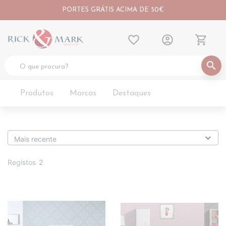
PORTES GRÁTIS ACIMA DE 50€
favorite_border
account_circle
shopping_cart
search
Produtos
Marcas
Destaques
Registos
2