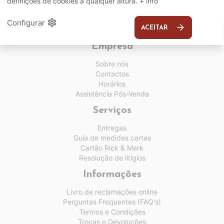
definições de cookies a qualquer altura.
+ info
settings
Configurar
arrow_forward
ACEITAR
Empresa
Sobre nós
Contactos
Horários
Assistência Pós-Venda
Serviços
Entregas
Guia de medidas certas
Cartão Rick & Mark
Resolução de litígios
Informações
Livro de reclamações online
Perguntas Frequentes (FAQ's)
Termos e Condições
Trocas e Devoluções