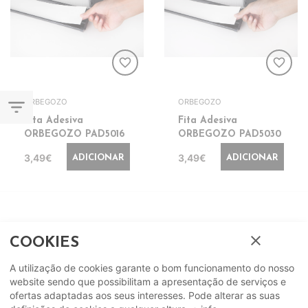
favorite_border
favorite_border
filter_list
ORBEGOZO
ORBEGOZO
Fita Adesiva
Fita Adesiva
ORBEGOZO PAD5016
ORBEGOZO PAD5030
3,49€
3,49€
ADICIONAR
ADICIONAR
close
COOKIES
A utilização de cookies garante o bom funcionamento do nosso
website sendo que possibilitam a apresentação de serviços e
ofertas adaptadas aos seus interesses. Pode alterar as suas