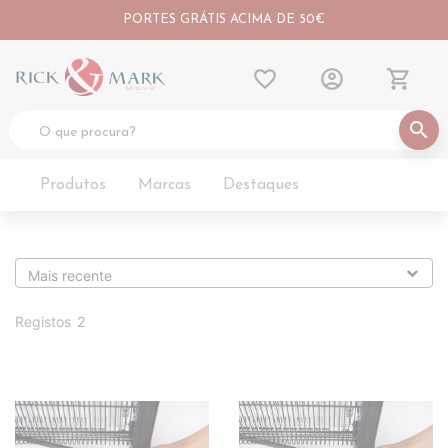
PORTES GRÁTIS ACIMA DE 50€
favorite_border
account_circle
shopping_cart
search
Produtos
Marcas
Destaques
Registos
2