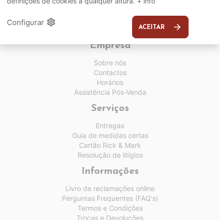
definições de cookies a qualquer altura.
+ info
settings
Configurar
arrow_forward
ACEITAR
Empresa
Sobre nós
Contactos
Horários
Assistência Pós-Venda
Serviços
Entregas
Guia de medidas certas
Cartão Rick & Mark
Resolução de litígios
Informações
Livro de reclamações online
Perguntas Frequentes (FAQ's)
Termos e Condições
Trocas e Devoluções