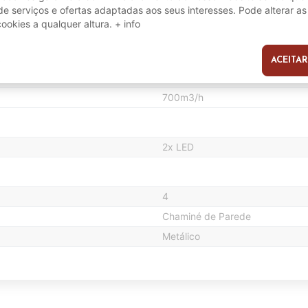
89.8 cm
e serviços e ofertas adaptadas aos seus interesses. Pode alterar as
cookies a qualquer altura.
+ info
41.8 cm
ACEITAR
s
61 dB
700m3/h
2x LED
4
Chaminé de Parede
Metálico