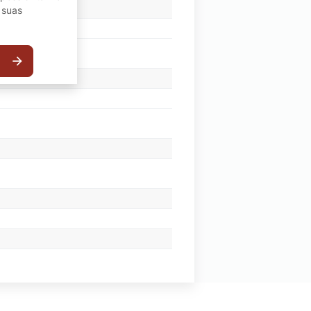
 suas
arrow_forward