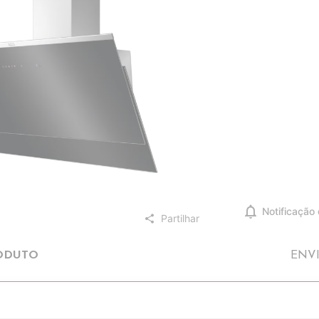
notifications
Notificação
Partilhar
share
ODUTO
ENV