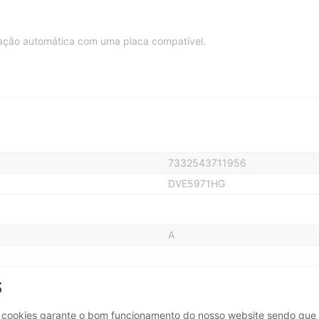
ação automática com uma placa compatível.
7332543711956
DVE5971HG
A
Preto
S
38 cm
e cookies garante o bom funcionamento do nosso website sendo que 