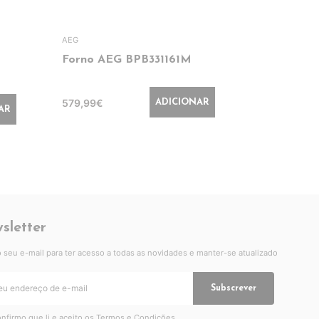
AEG
TEKA
Forno AEG BPB331161M
Forno TEK
BK
579,99€
ADICIONAR
959,00€
AR
sletter
 o seu e-mail para ter acesso a todas as novidades e manter-se atualizado
Subscrever
nfirmo que li e aceito os
Termos e Condições
.