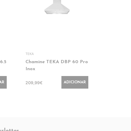
TEKA
BOSCH
6.5
Chamine TEKA DBP 60 Pro
Exaustor
Inox
DFS067A5
209,99€
379,99€
AR
ADICIONAR