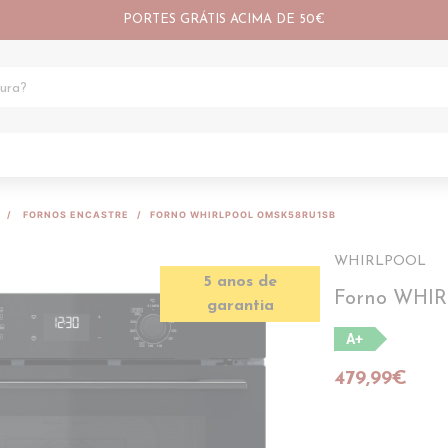
PORTES GRÁTIS ACIMA DE 50€
FORNOS ENCASTRE
FORNO WHIRLPOOL OMSK58RU1SB
WHIRLPOOL
5 anos de
Forno WHI
garantia
A+
479,99€