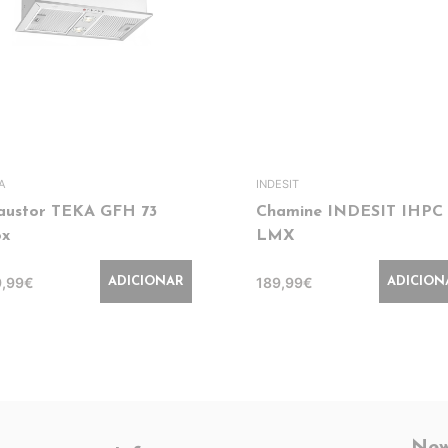
A
INDESIT
austor TEKA GFH 73
Chamine INDESIT IHPC 
ox
LMX
9,99€
189,99€
ADICIONAR
ADICION