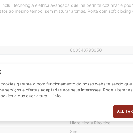
 inclui: tecnologia elétrica avançada que lhe permite cozinhar e po
atos ao mesmo tempo, sem misturar aromas. Porta com soft closing (
8003437939501
A +
S
e cookies garante o bom funcionamento do nosso website sendo que 
e serviços e ofertas adaptadas aos seus interesses. Pode alterar as
71 L
cookies a qualquer altura.
+ info
ACEITAR
s
Digital e Analógico
Hidrolítico e Pirolítico
Sim