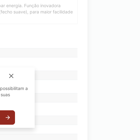
upar energia. Função inovadora
fecho suave), para maior facilidade
close
possibilitam a
 suas
arrow_forward