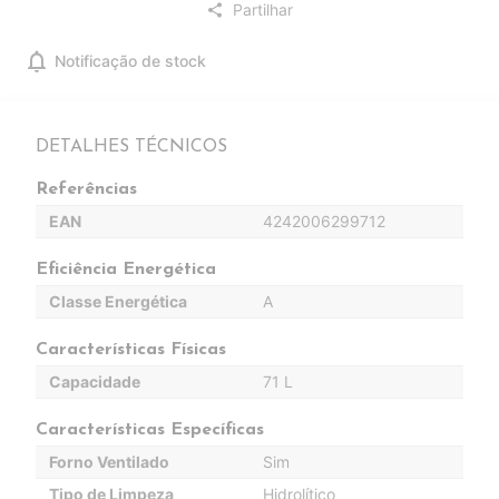
Partilhar
share
notifications
Notificação de stock
DETALHES TÉCNICOS
Referências
EAN
4242006299712
Eficiência Energética
Classe Energética
A
Características Físicas
Capacidade
71 L
Características Específicas
Forno Ventilado
Sim
Tipo de Limpeza
Hidrolítico