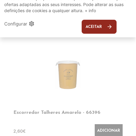
SUGERIDOS
ofertas adaptadas aos seus interesses. Pode alterar as suas
definições de cookies a qualquer altura.
+ info
EM DESTAQUE
settings
Configurar
arrow_forward
ACEITAR
Escorredor Talheres Amarelo - 66396
2,60€
ADICIONAR