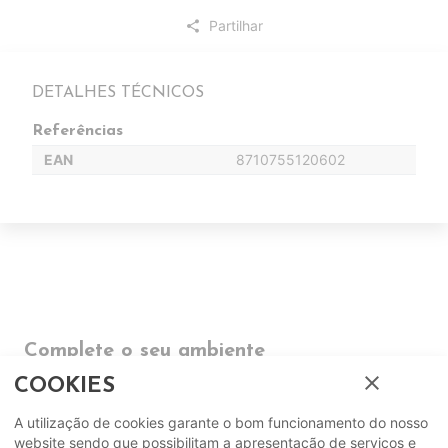
Partilhar
share
DETALHES TÉCNICOS
Referências
EAN
8710755120602
Complete o seu ambiente
close
COOKIES
COMPLEMENTOS
A utilização de cookies garante o bom funcionamento do nosso
website sendo que possibilitam a apresentação de serviços e