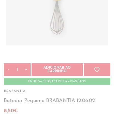
ADICIONAR AO
favorite_border
-
+
CARRINHO
ENTREGA ESTIMADA DE 2 A 4 DIAS ÚTEIS
BRABANTIA
Batedor Pequeno BRABANTIA 12.06.02
8,50€