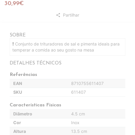
30,99€
Partilhar
share
SOBRE
Conjunto de trituradores de sal e pimenta ideais para
temperar a comida ao seu gosto na mesa
DETALHES TÉCNICOS
Referências
EAN
8710755611407
SKU
611407
Características Físicas
Diâmetro
4.5 cm
Cor
Inox
Altura
13.5 cm