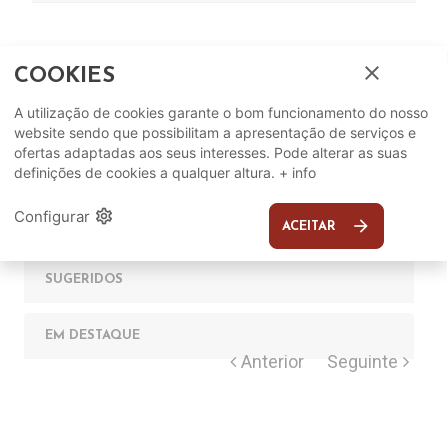
close
COOKIES
A utilização de cookies garante o bom funcionamento do nosso
website sendo que possibilitam a apresentação de serviços e
ofertas adaptadas aos seus interesses. Pode alterar as suas
definições de cookies a qualquer altura.
+ info
Complete o seu ambiente
settings
Configurar
arrow_forward
COMPLEMENTOS
ACEITAR
SUGERIDOS
EM DESTAQUE