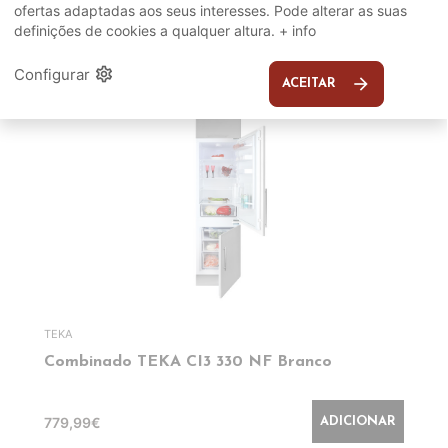
ofertas adaptadas aos seus interesses. Pode alterar as suas
definições de cookies a qualquer altura.
+ info
EM DESTAQUE
settings
Configurar
arrow_forward
ACEITAR
TEKA
Combinado TEKA CI3 330 NF Branco
779,99€
ADICIONAR