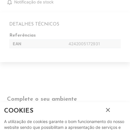
notifications
Notificação de stock
DETALHES TÉCNICOS
Referências
EAN
4242005172931
Complete o seu ambiente
close
COOKIES
COMPLEMENTOS
A utilização de cookies garante o bom funcionamento do nosso
website sendo que possibilitam a apresentação de serviços e
SUGERIDOS