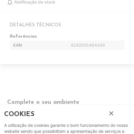
notifications
Notificação de stock
DETALHES TÉCNICOS
Referências
EAN
4242005464449
Complete o seu ambiente
close
COOKIES
COMPLEMENTOS
A utilização de cookies garante o bom funcionamento do nosso
website sendo que possibilitam a apresentação de serviços e
SUGERIDOS