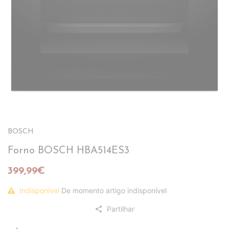
BOSCH
Forno BOSCH HBA514ES3
399,99€
Indisponível
De momento artigo indisponível
Partilhar
share