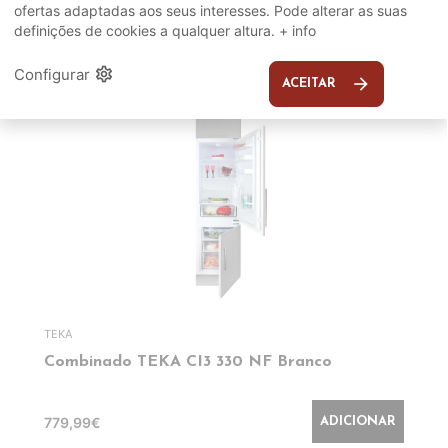
ofertas adaptadas aos seus interesses. Pode alterar as suas
definições de cookies a qualquer altura.
+ info
EM DESTAQUE
settings
Configurar
arrow_forward
ACEITAR
TEKA
Combinado TEKA CI3 330 NF Branco
779,99€
ADICIONAR