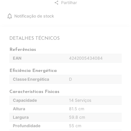
Partilhar
share
notifications
Notificação de stock
DETALHES TÉCNICOS
Referências
EAN
4242005434084
Eficiência Energética
Classe Energética
D
Características Físicas
Capacidade
14 Serviços
Altura
81.5 cm
Largura
59.8 cm
Profundidade
55 cm