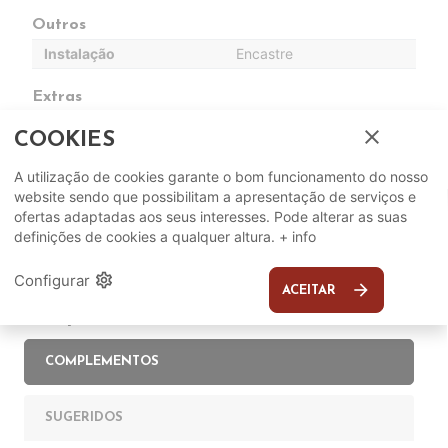
Outros
Instalação
Encastre
Extras
3º Nível para Talheres
Sim
close
COOKIES
A utilização de cookies garante o bom funcionamento do nosso
website sendo que possibilitam a apresentação de serviços e
ofertas adaptadas aos seus interesses. Pode alterar as suas
definições de cookies a qualquer altura.
+ info
settings
Configurar
arrow_forward
ACEITAR
Complete o seu ambiente
COMPLEMENTOS
SUGERIDOS