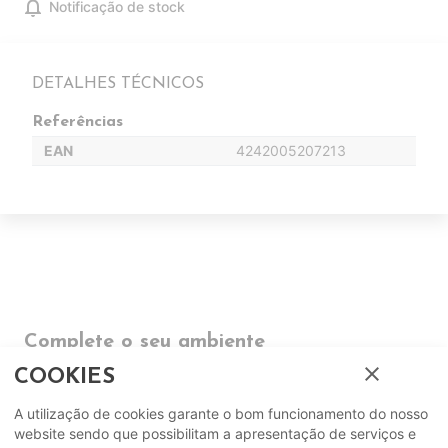
notifications
Notificação de stock
DETALHES TÉCNICOS
Referências
EAN
4242005207213
Complete o seu ambiente
close
COOKIES
COMPLEMENTOS
A utilização de cookies garante o bom funcionamento do nosso
website sendo que possibilitam a apresentação de serviços e
SUGERIDOS