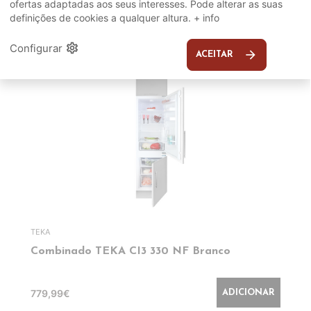
ofertas adaptadas aos seus interesses. Pode alterar as suas
definições de cookies a qualquer altura.
+ info
EM DESTAQUE
settings
Configurar
arrow_forward
ACEITAR
TEKA
Combinado TEKA CI3 330 NF Branco
779,99€
ADICIONAR