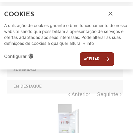
close
COOKIES
A utilização de cookies garante o bom funcionamento do nosso
website sendo que possibilitam a apresentação de serviços e
ofertas adaptadas aos seus interesses. Pode alterar as suas
Complete o seu ambiente
definições de cookies a qualquer altura.
+ info
COMPLEMENTOS
settings
Configurar
arrow_forward
ACEITAR
SUGERIDOS
EM DESTAQUE