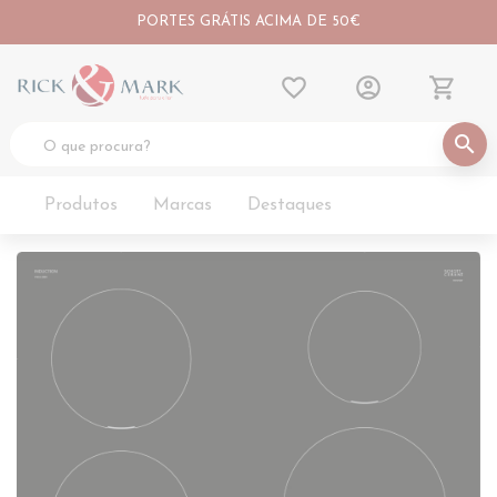
PORTES GRÁTIS ACIMA DE 50€
favorite_border
account_circle
shopping_cart
search
Produtos
Marcas
Destaques