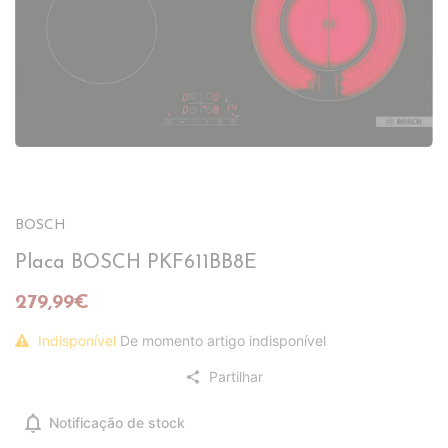
BOSCH
Placa BOSCH PKF611BB8E
279,99€
Indisponível
De momento artigo indisponível
Partilhar
share
notifications
Notificação de stock