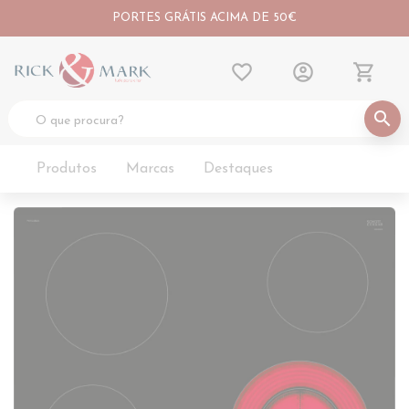
PORTES GRÁTIS ACIMA DE 50€
favorite_border
account_circle
shopping_cart
search
Produtos
Marcas
Destaques