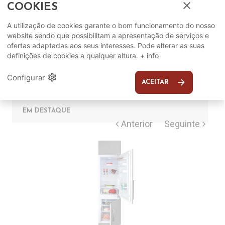
close
COOKIES
A utilização de cookies garante o bom funcionamento do nosso
Complete o seu ambiente
website sendo que possibilitam a apresentação de serviços e
ofertas adaptadas aos seus interesses. Pode alterar as suas
definições de cookies a qualquer altura.
+ info
COMPLEMENTOS
settings
Configurar
arrow_forward
ACEITAR
SUGERIDOS
EM DESTAQUE