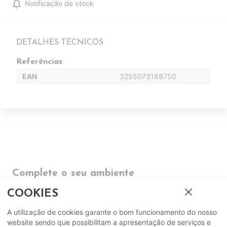
notifications
Notificação de stock
DETALHES TÉCNICOS
Referências
EAN
3255073188750
Complete o seu ambiente
close
COOKIES
COMPLEMENTOS
A utilização de cookies garante o bom funcionamento do nosso
website sendo que possibilitam a apresentação de serviços e
SUGERIDOS