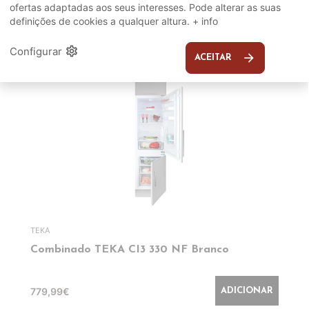
ofertas adaptadas aos seus interesses. Pode alterar as suas
definições de cookies a qualquer altura.
+ info
EM DESTAQUE
settings
Configurar
arrow_forward
ACEITAR
TEKA
Combinado TEKA CI3 330 NF Branco
779,99€
ADICIONAR