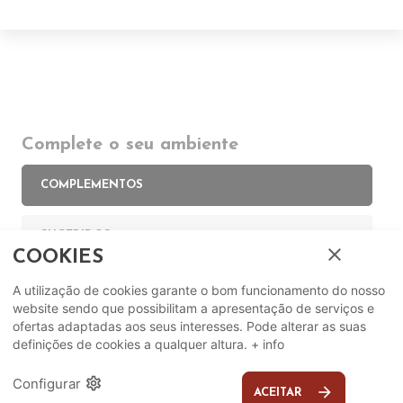
Complete o seu ambiente
COMPLEMENTOS
SUGERIDOS
close
COOKIES
EM DESTAQUE
A utilização de cookies garante o bom funcionamento do nosso
website sendo que possibilitam a apresentação de serviços e
ofertas adaptadas aos seus interesses. Pode alterar as suas
definições de cookies a qualquer altura.
+ info
settings
Configurar
arrow_forward
ACEITAR