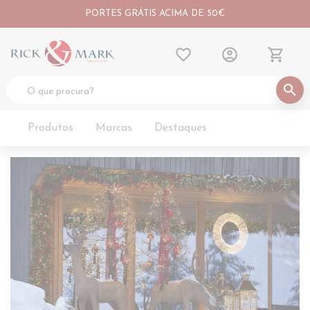
PORTES GRÁTIS ACIMA DE 50€
favorite_border
account_circle
shopping_cart
search
Produtos
Marcas
Destaques