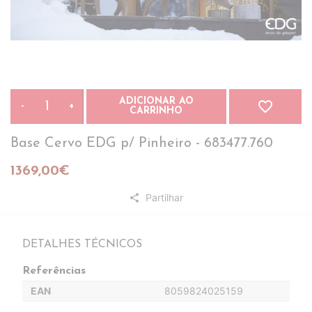
ADICIONAR AO
favorite_border
-
+
CARRINHO
Base Cervo EDG p/ Pinheiro - 683477.760
1369,00€
Partilhar
share
DETALHES TÉCNICOS
Referências
EAN
8059824025159