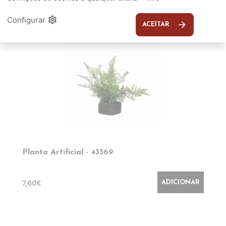
settings
Configurar
arrow_forward
ACEITAR
Planta Artificial - 43369
7,60€
ADICIONAR