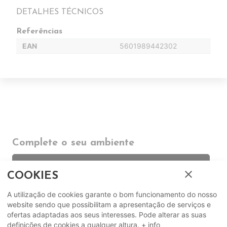
DETALHES TÉCNICOS
Referências
EAN
5601989442302
Complete o seu ambiente
COMPLEMENTOS
close
COOKIES
A utilização de cookies garante o bom funcionamento do nosso
SUGERIDOS
website sendo que possibilitam a apresentação de serviços e
ofertas adaptadas aos seus interesses. Pode alterar as suas
EM DESTAQUE
definições de cookies a qualquer altura.
+ info