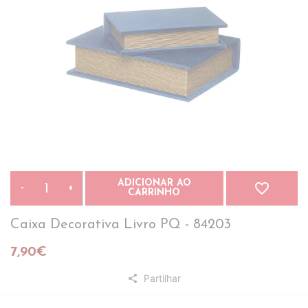
ADICIONAR AO
favorite_border
-
+
CARRINHO
Caixa Decorativa Livro PQ - 84203
7,90€
Partilhar
share