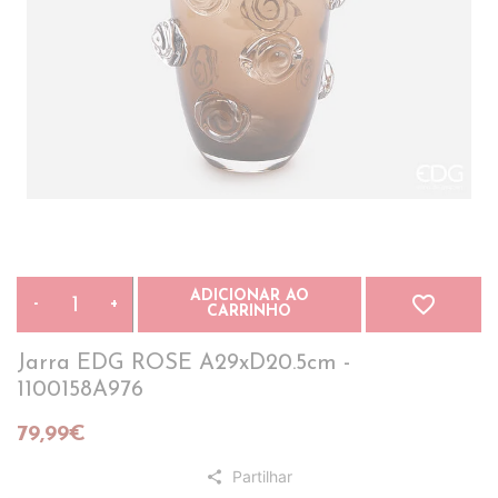
ADICIONAR AO
favorite_border
-
+
CARRINHO
Jarra EDG ROSE A29xD20.5cm -
1100158A976
79,99€
Partilhar
share