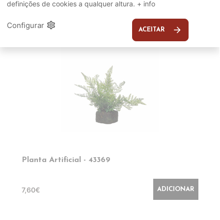
definições de cookies a qualquer altura.
+ info
EM DESTAQUE
settings
Configurar
arrow_forward
ACEITAR
Planta Artificial - 43369
7,60€
ADICIONAR