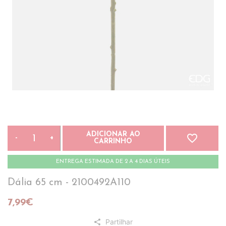
ADICIONAR AO
favorite_border
-
+
CARRINHO
ENTREGA ESTIMADA DE 2 A 4 DIAS ÚTEIS
Dália 65 cm - 2100492A110
7,99€
Partilhar
share