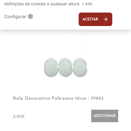
definições de cookies a qualquer altura.
+ info
EM DESTAQUE
settings
Configurar
arrow_forward
ACEITAR
Bola Decorativa Poliresina 10cm - 77963
3,80€
ADICIONAR