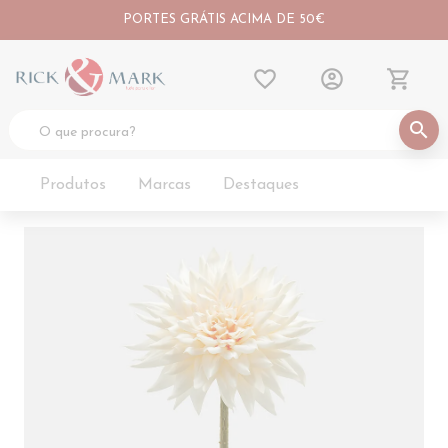
PORTES GRÁTIS ACIMA DE 50€
favorite_border
account_circle
shopping_cart
search
Produtos
Marcas
Destaques