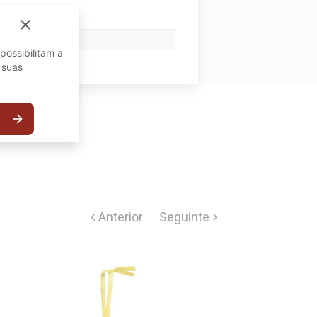
close
possibilitam a
 suas
arrow_forward