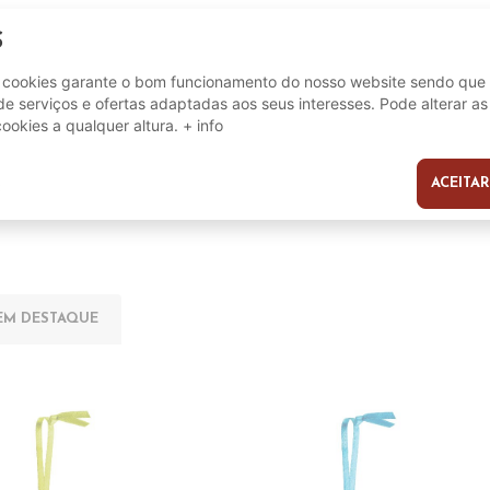
S
8054184813613
e cookies garante o bom funcionamento do nosso website sendo que 
e serviços e ofertas adaptadas aos seus interesses. Pode alterar as
cookies a qualquer altura.
+ info
ACEITAR
s
EM DESTAQUE