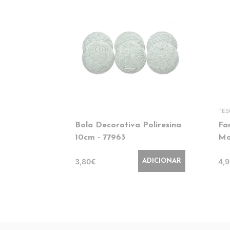
TE
Bola Decorativa Poliresina
Fa
10cm - 77963
Mo
3,80€
4,
ADICIONAR