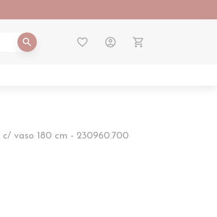
favorite_border
account_circle
shopping_cart
search
 c/ vaso 180 cm - 230960.700