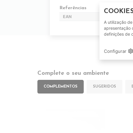
Referências
COOKIE
EAN
A utilização d
apresentação d
definições de 
setting
Configurar
Complete o seu ambiente
COMPLEMENTOS
SUGERIDOS