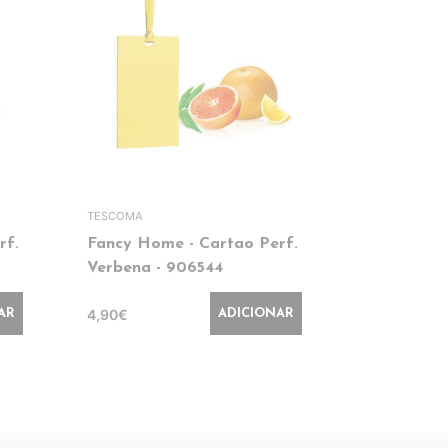
TESCOMA
rf.
Fancy Home - Cartao Perf.
Caixa Dec
Verbena - 906544
- 84203
4,90€
7,90€
AR
ADICIONAR