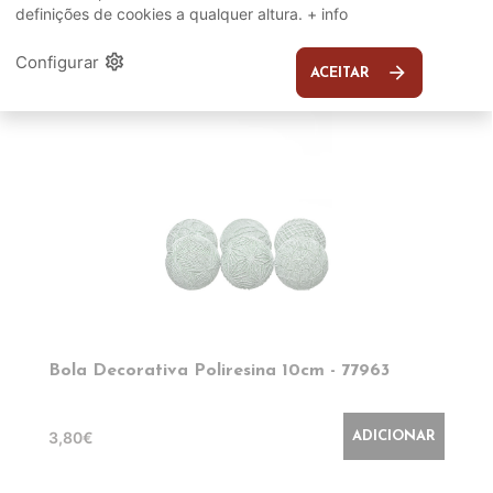
definições de cookies a qualquer altura.
+ info
EM DESTAQUE
settings
Configurar
arrow_forward
ACEITAR
Bola Decorativa Poliresina 10cm - 77963
3,80€
ADICIONAR