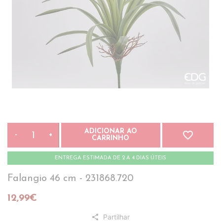
ADICIONAR AO
favorite_border
-
+
CARRINHO
ENTREGA ESTIMADA DE 2 A 4 DIAS ÚTEIS
Falangio 46 cm - 231868.720
12,99€
Partilhar
share