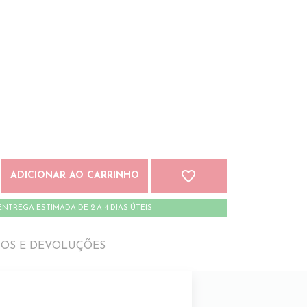
favorite_border
ADICIONAR AO CARRINHO
ENTREGA ESTIMADA DE 2 A 4 DIAS ÚTEIS
IOS E DEVOLUÇÕES