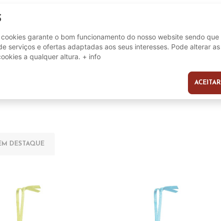
S
8056372129070
e cookies garante o bom funcionamento do nosso website sendo que 
e serviços e ofertas adaptadas aos seus interesses. Pode alterar as
cookies a qualquer altura.
+ info
ACEITAR
s
EM DESTAQUE