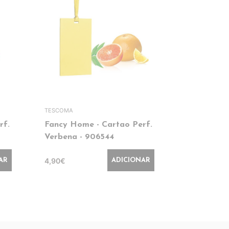
TESCOMA
rf.
Fancy Home - Cartao Perf.
Caixa Dec
Verbena - 906544
- 84203
4,90€
7,90€
AR
ADICIONAR