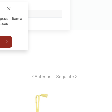
close
possibilitam a
 suas
arrow_forward