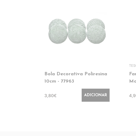
TE
Bola Decorativa Poliresina
Fa
10cm - 77963
Mo
3,80€
4,
ADICIONAR