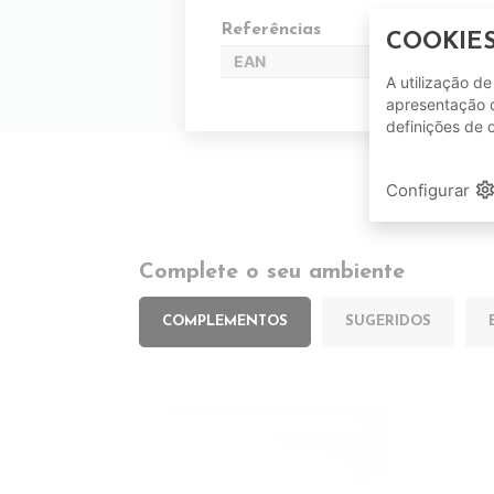
Referências
COOKIE
EAN
A utilização d
apresentação d
definições de 
setting
Configurar
Complete o seu ambiente
COMPLEMENTOS
SUGERIDOS