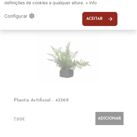
definições de cookies a qualquer altura.
+ info
EM DESTAQUE
settings
Configurar
arrow_forward
ACEITAR
Planta Artificial - 43369
7,60€
ADICIONAR