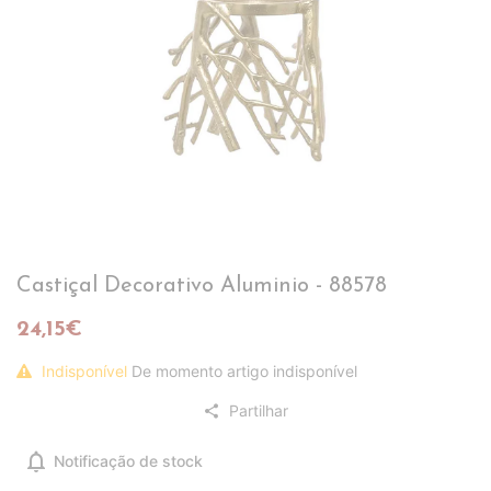
Castiçal Decorativo Aluminio - 88578
24,15€
Indisponível
De momento artigo indisponível
Partilhar
share
notifications
Notificação de stock