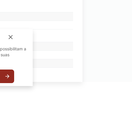
close
possibilitam a
 suas
arrow_forward