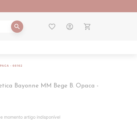
favorite_border
account_circle
shopping_cart
search
PACA - 66162
etica Bayonne MM Bege B. Opaca -
e momento artigo indisponível