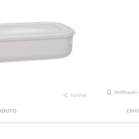
notifications
Notificação
Partilhar
share
ODUTO
ENV