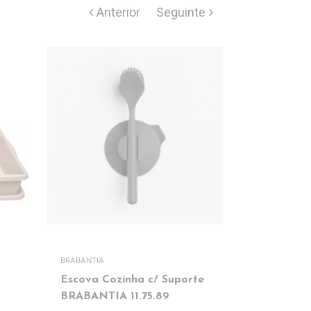
BRABANTIA
JOSEPH JOSE
Escova Cozinha c/ Suporte
Escova c/ 
BRABANTIA 11.75.89
JJ85005