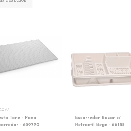
EM DESTAQUE
SCOMA
esto Tone - Pano
Escorredor Bazar c/
corredor - 639790
Retractil Bege - 66185