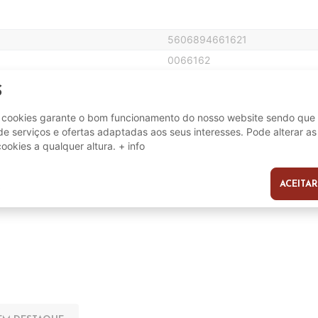
5606894661621
0066162
S
15.5 cm
e cookies garante o bom funcionamento do nosso website sendo que 
e serviços e ofertas adaptadas aos seus interesses. Pode alterar as
6.5 cm
cookies a qualquer altura.
+ info
23.5 cm
ACEITAR
s