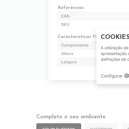
Referências
EAN
SKU
COOKIE
Características Físicas
Comprimento
A utilização d
Altura
apresentação d
definições de 
Largura
setting
Configurar
Complete o seu ambiente