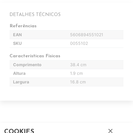
DETALHES TÉCNICOS
Referências
EAN
5606894551021
SKU
0055102
Características Físicas
Comprimento
38.4 cm
Altura
1.9 cm
Largura
16.8 cm
close
COOKIES