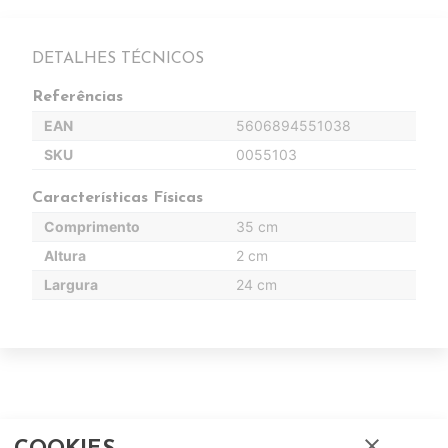
DETALHES TÉCNICOS
Referências
EAN
5606894551038
SKU
0055103
Características Físicas
Comprimento
35 cm
Altura
2 cm
Largura
24 cm
close