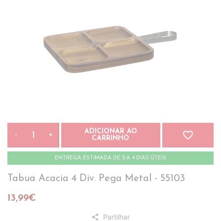
ADICIONAR AO
favorite_border
-
+
CARRINHO
ENTREGA ESTIMADA DE 2 A 4 DIAS ÚTEIS
Tabua Acacia 4 Div. Pega Metal - 55103
13,99€
Partilhar
share