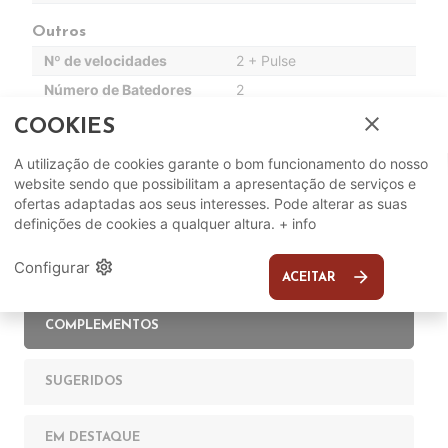
Outros
Nº de velocidades
2 + Pulse
Número de Batedores
2
close
COOKIES
A utilização de cookies garante o bom funcionamento do nosso
website sendo que possibilitam a apresentação de serviços e
ofertas adaptadas aos seus interesses. Pode alterar as suas
definições de cookies a qualquer altura.
+ info
settings
Configurar
arrow_forward
ACEITAR
Complete o seu ambiente
COMPLEMENTOS
SUGERIDOS
EM DESTAQUE