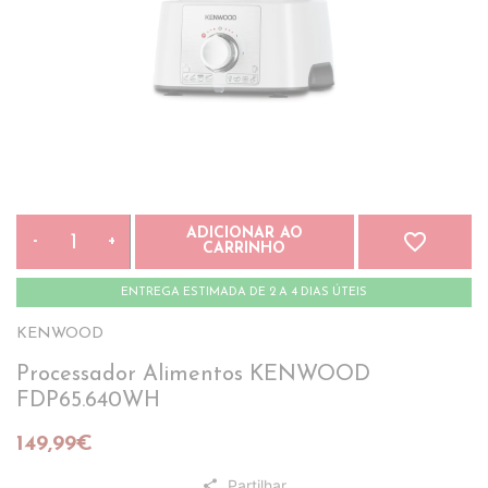
ADICIONAR AO
favorite_border
-
+
CARRINHO
ENTREGA ESTIMADA DE 2 A 4 DIAS ÚTEIS
KENWOOD
Processador Alimentos KENWOOD
FDP65.640WH
149,99€
Partilhar
share