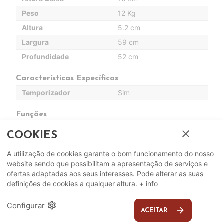
Peso
12 Kg
Altura
5.2 cm
Largura
59 cm
Profundidade
52 cm
Características Específicas
Temporizador
Sim
Funções
Queimador Wok
Não Aplicável
close
COOKIES
Booster
Não Aplicável
A utilização de cookies garante o bom funcionamento do nosso
Zona Combinada
Não Aplicável
website sendo que possibilitam a apresentação de serviços e
ofertas adaptadas aos seus interesses. Pode alterar as suas
Acessórios
definições de cookies a qualquer altura.
+ info
Isqueiro
Não Aplicável
settings
Configurar
arrow_forward
ACEITAR