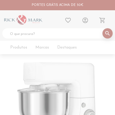
PORTES GRÁTIS ACIMA DE 50€
favorite_border
account_circle
shopping_cart
search
Produtos
Marcas
Destaques