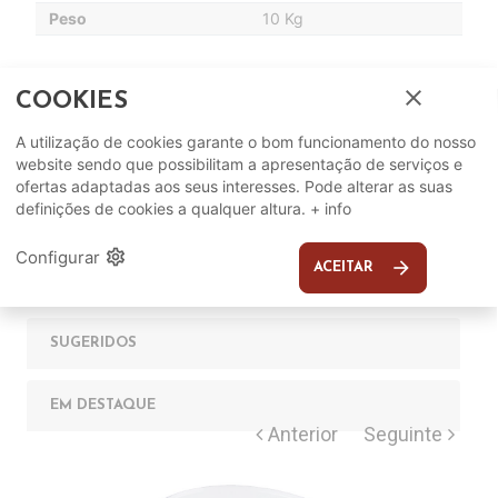
Peso
10 Kg
close
COOKIES
A utilização de cookies garante o bom funcionamento do nosso
website sendo que possibilitam a apresentação de serviços e
ofertas adaptadas aos seus interesses. Pode alterar as suas
definições de cookies a qualquer altura.
+ info
Complete o seu ambiente
settings
Configurar
arrow_forward
ACEITAR
COMPLEMENTOS
SUGERIDOS
EM DESTAQUE