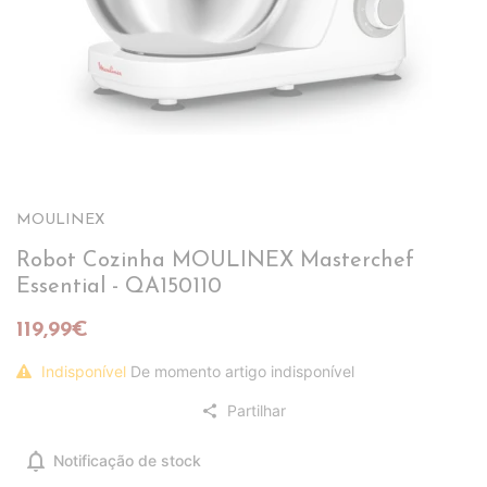
MOULINEX
Robot Cozinha MOULINEX Masterchef
Essential - QA150110
119,99€
Indisponível
De momento artigo indisponível
Partilhar
share
notifications
Notificação de stock