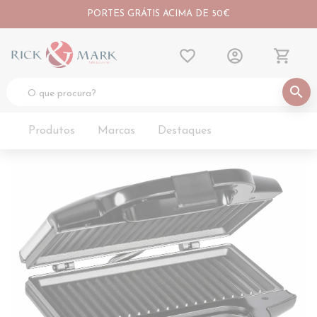
PORTES GRÁTIS ACIMA DE 50€
favorite_border
account_circle
shopping_cart
search
Produtos
Marcas
Destaques