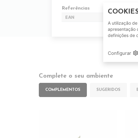
Referências
COOKIE
EAN
A utilização d
apresentação d
definições de 
setting
Configurar
Complete o seu ambiente
COMPLEMENTOS
SUGERIDOS