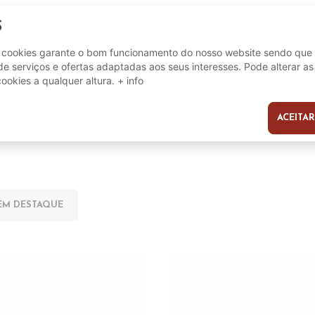
S
5606819191042
e cookies garante o bom funcionamento do nosso website sendo que 
e serviços e ofertas adaptadas aos seus interesses. Pode alterar as
cookies a qualquer altura.
+ info
ACEITAR
s
EM DESTAQUE