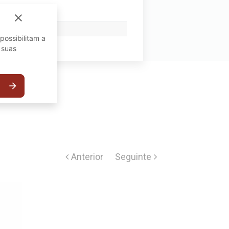
close
possibilitam a
 suas
arrow_forward