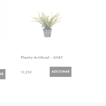
Planta Artificial - 43187
Planta Arti
- 43423
13,25€
ADICIONAR
26,70€
AR