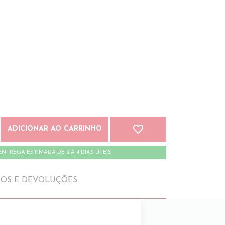
favorite_border
ADICIONAR AO CARRINHO
ENTREGA ESTIMADA DE 2 A 4 DIAS ÚTEIS
IOS E DEVOLUÇÕES