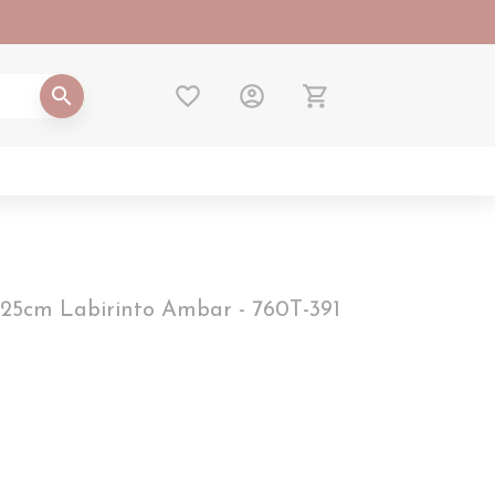
favorite_border
account_circle
shopping_cart
search
x25cm Labirinto Ambar - 760T-391